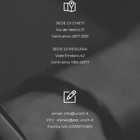
SEDE DI CHIETI
Via dei Vestini,31
Centralino 0871.3551
SEDE DI PESCARA
Viale Pindaro,42
Centralino 085.45371
email:
info@unich.it
PEC:
ateneo@pec.unich.it
Partita IVA 01335970693