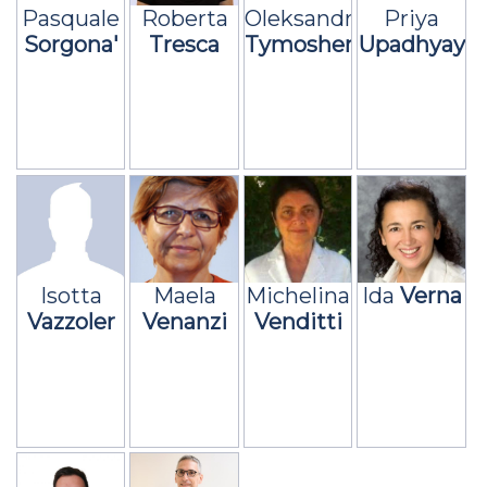
Pasquale
Roberta
Oleksandra
Priya
Sorgona'
Tresca
Tymoshenko
Upadhyay
Isotta
Maela
Michelina
Ida
Verna
Vazzoler
Venanzi
Venditti