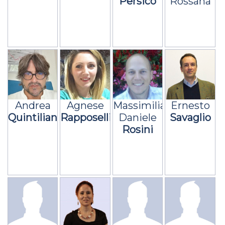
Persico
Rossana
Plebiscita
Andrea
Agnese
Massimiliano
Ernesto
Quintiliani
Rapposelli
Daniele
Savaglio
Rosini