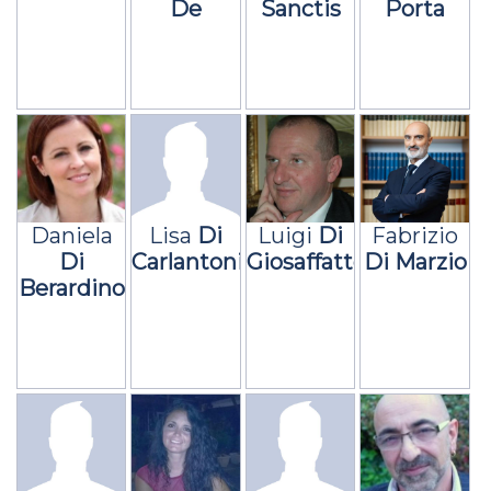
De
Sanctis
Porta
Massis
Daniela
Lisa
Di
Luigi
Di
Fabrizio
Di
Carlantonio
Giosaffatte
Di Marzio
Berardino