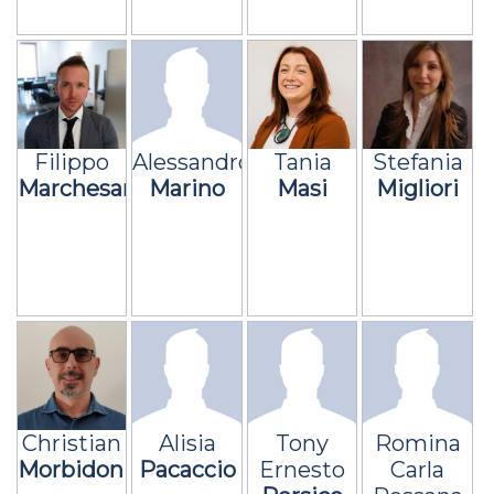
Filippo
Alessandro
Tania
Stefania
Marchesani
Marino
Masi
Migliori
Christian
Alisia
Tony
Romina
Morbidoni
Pacaccio
Ernesto
Carla