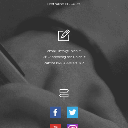
Centralino 085.45371
email:
info@unich.it
PEC:
ateneo@pec.unich.it
Partita IVA 01335970693