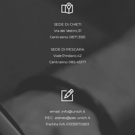
SEDE DI CHIETI
Via dei Vestini,31
Centralino 0871.3551
SEDE DI PESCARA
Viale Pindaro,42
Centralino 085.45371
email:
info@unich.it
PEC:
ateneo@pec.unich.it
Partita IVA 01335970693