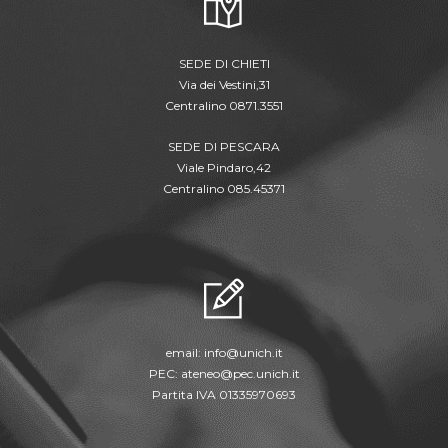
SEDE DI CHIETI
Via dei Vestini,31
Centralino 0871.3551
SEDE DI PESCARA
Viale Pindaro,42
Centralino 085.45371
email:
info@unich.it
PEC:
ateneo@pec.unich.it
Partita IVA 01335970693