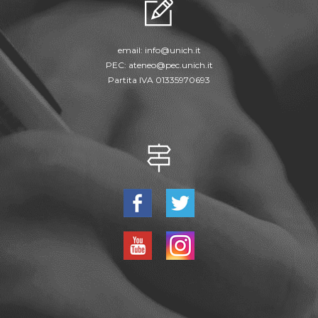
email:
info@unich.it
PEC:
ateneo@pec.unich.it
Partita IVA 01335970693