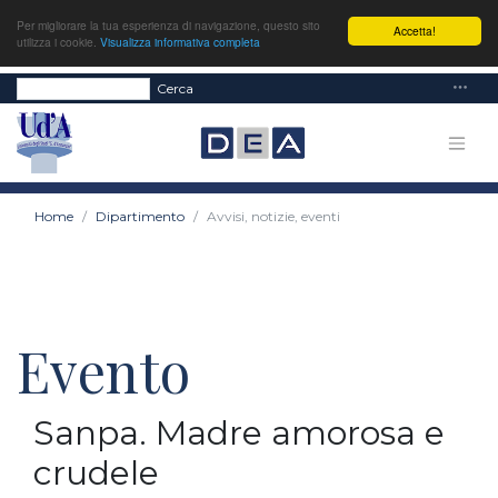
Per migliorare la tua esperienza di navigazione, questo sito
Accetta!
utilizza i cookie.
Visualizza informativa completa
Cerca
Home
Dipartimento
Avvisi, notizie, eventi
Evento
Sanpa. Madre amorosa e
crudele