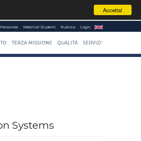
Accetta!
Personale
Webmail Studenti
Rubrica
Login
NTO
TERZA MISSIONE
QUALITÀ
SERVIZI
ion Systems