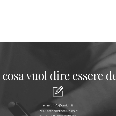
 cosa vuol dire essere de
email:
info@unich.it
PEC:
ateneo@pec.unich.it