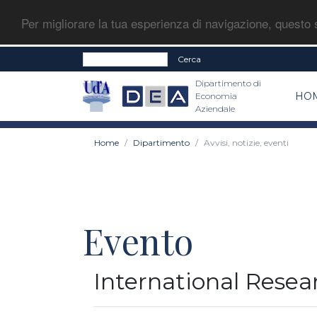
Per migliorare la tua esperienza di navigazione, questo s
Cerca
Dipartimento di
HO
Economia
Aziendale
Home
Dipartimento
Avvisi, notizie, eventi
Evento
International Rese