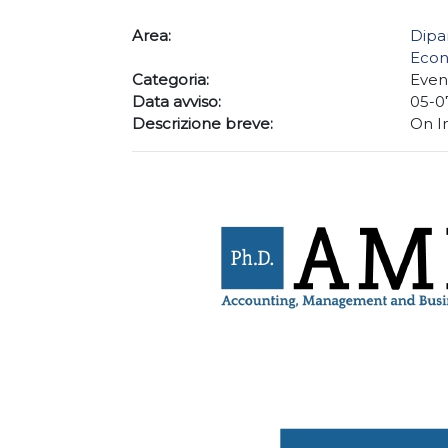
Area:
Dipa
Econ
Categoria:
Even
Data avviso:
05-0
Descrizione breve:
On I