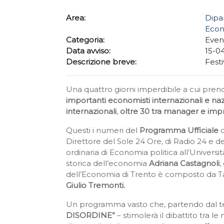
Area:
Dipa
Econ
Categoria:
Even
Data avviso:
15-0
Descrizione breve:
Fest
Una quattro giorni imperdibile a cui pre
importanti economisti internazionali e nazi
internazionali
,
oltre 30 tra manager e impre
Questi i numeri del
Programma Ufficiale
Direttore del Sole 24 Ore, di Radio 24 e d
ordinaria di Economia politica all’Universit
storica dell’economia
Adriana Castagnoli
,
dell’Economia di Trento è composto da T
Giulio Tremonti.
Un programma vasto che, partendo dal te
DISORDINE”
– stimolerà il dibattito tra l