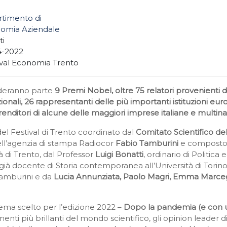
rtimento di
omia Aziendale
ti
4-2022
ival Economia Trento
nderanno parte
9 Premi Nobel, oltre 75 relatori provenienti 
onali, 26 rappresentanti delle più importanti istituzioni euro
nditori di alcune delle maggiori imprese italiane e multinazio
del Festival di Trento coordinato dal
Comitato Scientifico de
ell’agenzia di stampa Radiocor
Fabio Tamburini
e composto 
à di Trento, dal Professor
Luigi Bonatti
, ordinario di Politica
 già docente di Storia contemporanea all’Università di Torino.
amburini e da
Lucia Annunziata, Paolo Magri, Emma Marcegag
ma scelto per l’edizione 2022 –
Dopo la pandemia (e con u
e menti più brillanti del mondo scientifico, gli opinion leader 