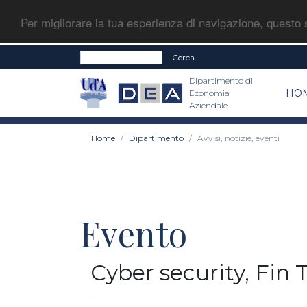
Per migliorare la tua esperienza di navigazione, questo s
Cerca
Dipartimento di
HO
Economia
Aziendale
Home
Dipartimento
Avvisi, notizie, eventi
Evento
Cyber security, Fin 