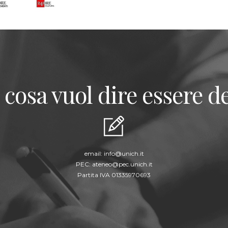
 cosa vuol dire essere de
email:
info@unich.it
PEC:
ateneo@pec.unich.it
Partita IVA 01335970693