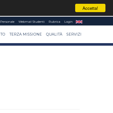
Accetta!
Personale
Webmail Studenti
Rubrica
Login
NTO
TERZA MISSIONE
QUALITÀ
SERVIZI