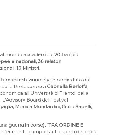
dal mondo accademico, 20 tra i più
pee e nazionali, 36 relatori
nali, 10 Ministri.
lla manifestazione
che è
presieduto dal
dalla Professoressa
Gabriella Berloffa
,
 economica all’Università di Trento, dalla
 L’
Advisory Board
del Festival
lia, Monica Mondardini, Giulio Sapelli,
na guerra in corso), “TRA ORDINE E
di riferimento e importanti esperti delle più