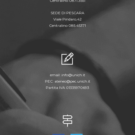
Centralino 0871.3551
SEDE DI PESCARA
Viale Pindaro,42
Centralino 085.45371
email:
info@unich.it
PEC:
ateneo@pec.unich.it
Partita IVA 01335970693