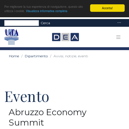
Per migliorare la tua esperienza di navigazione, questo sito
Accetta!
utilizza i cookie.
Visualizza informativa completa
Cerca
Home
Dipartimento
Avvisi, notizie, eventi
Evento
Abruzzo Economy
Summit