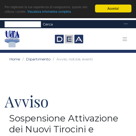
Per migliorare la tua esperienza di navigazione, questo sito
Accetta!
utilizza i cookie.
Visualizza informativa completa
Cerca
Home
Dipartimento
Avvisi, notizie, eventi
Avviso
Sospensione Attivazione
dei Nuovi Tirocini e