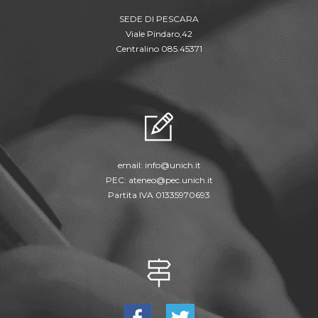
SEDE DI PESCARA
Viale Pindaro,42
Centralino 085.45371
email:
info@unich.it
PEC:
ateneo@pec.unich.it
Partita IVA 01335970693