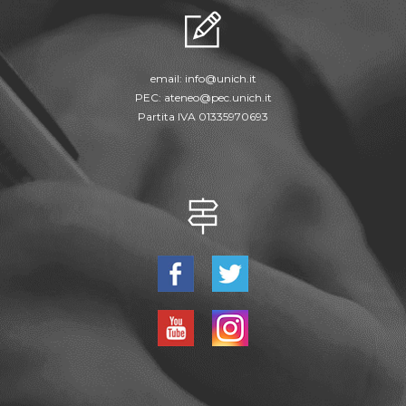
email:
info@unich.it
PEC:
ateneo@pec.unich.it
Partita IVA 01335970693