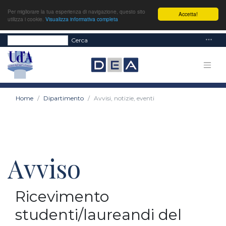
Per migliorare la tua esperienza di navigazione, questo sito
Accetta!
utilizza i cookie.
Visualizza informativa completa
Cerca
Home
Dipartimento
Avvisi, notizie, eventi
Avviso
Ricevimento
studenti/laureandi del