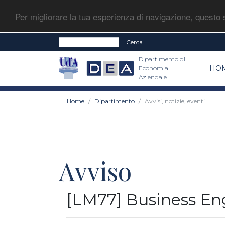
Per migliorare la tua esperienza di navigazione, questo s
Cerca
Dipartimento di
HO
Economia
Aziendale
Home
Dipartimento
Avvisi, notizie, eventi
Avviso
[LM77] Business Engl