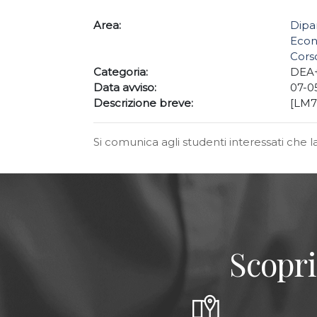
Area:
Dipa
Econ
Cors
Categoria:
DEA
Data avviso:
07-0
Descrizione breve:
[LM77
Si comunica agli studenti interessati che l
Scopri