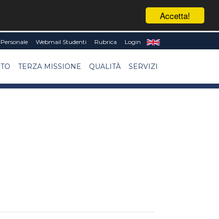
Accetta!
Personale
Webmail Studenti
Rubrica
Login
NTO
TERZA MISSIONE
QUALITÀ
SERVIZI