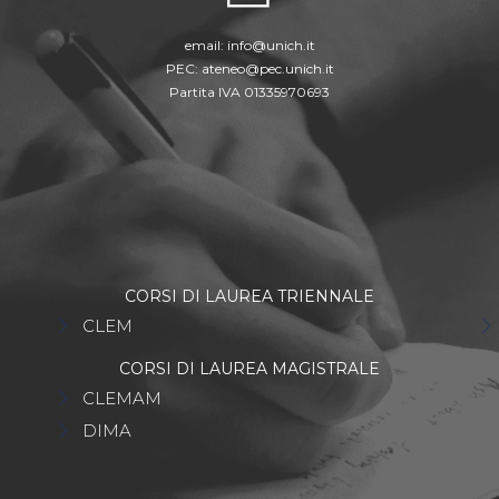
email:
info@unich.it
PEC:
ateneo@pec.unich.it
Partita IVA 01335970693
CORSI DI LAUREA TRIENNALE
CLEM
CORSI DI LAUREA MAGISTRALE
CLEMAM
DIMA