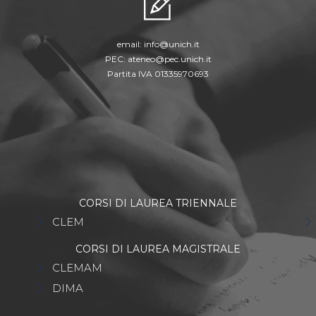
email:
info@unich.it
PEC:
ateneo@pec.unich.it
Partita IVA 01335970693
CORSI DI LAUREA TRIENNALE
CLEM
CORSI DI LAUREA MAGISTRALE
CLEMAM
DIMA