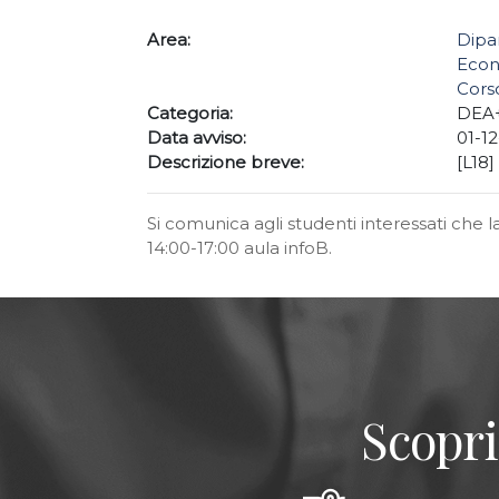
Area:
Dipa
Econ
Cors
Categoria:
DEA+
Data avviso:
01-1
Descrizione breve:
[L18]
Si comunica agli studenti interessati che l
14:00-17:00 aula infoB.
Scopri