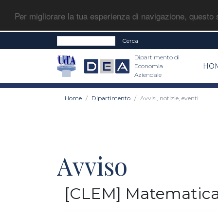
Per migliorare la tua esperienza di navigazione, questo s
Cerca
Dipartimento di
HO
Economia
Aziendale
Home
Dipartimento
Avvisi, notizie, eventi
Avviso
[CLEM] Matematica p