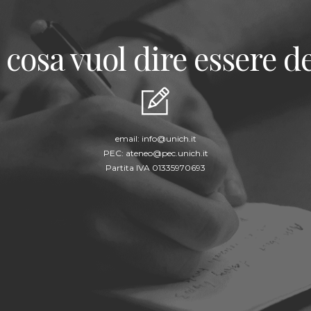
 cosa vuol dire essere de
email:
info@unich.it
PEC:
ateneo@pec.unich.it
Partita IVA 01335970693