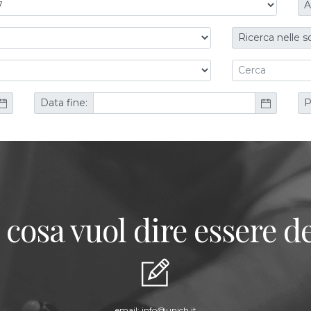
A
Ricerca nelle s
Data fine:
P
 cosa vuol dire essere de
email:
info@unich.it