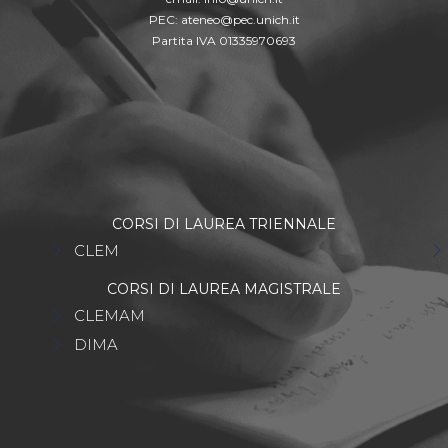
PEC:
ateneo@pec.unich.it
Partita IVA 01335970693
CORSI DI LAUREA TRIENNALE
CLEM
CORSI DI LAUREA MAGISTRALE
CLEMAM
DIMA