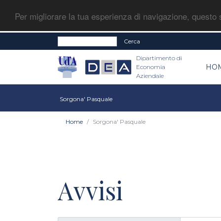
Per migliorare la tua esperienza di navigazione, questo s
Cerca
Dipartimento di
HO
Economia
Aziendale
Sorgona' Pasquale
Home
Sorgona' Pasquale
Avvisi