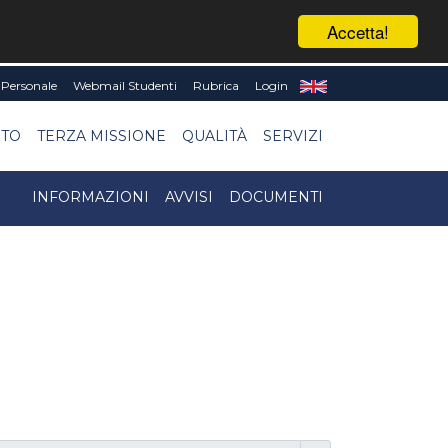
Accetta!
Personale
Webmail Studenti
Rubrica
Login
NTO
TERZA MISSIONE
QUALITÀ
SERVIZI
INFORMAZIONI
AVVISI
DOCUMENTI