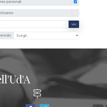
ree personali
ottoaree
VAI
eriodo:
ll'Ud'A