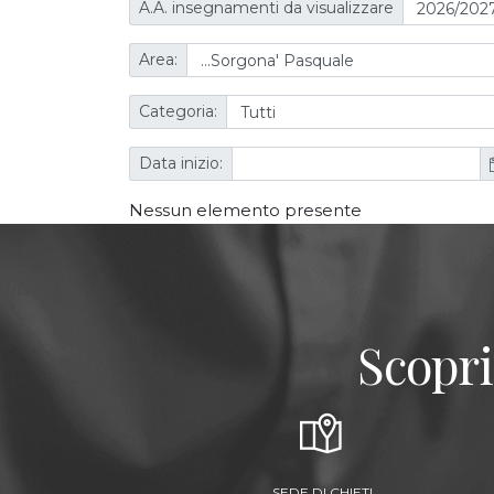
A.A. insegnamenti da visualizzare
Area:
Categoria:
Data inizio:
Nessun elemento presente
Scopri
SEDE DI CHIETI